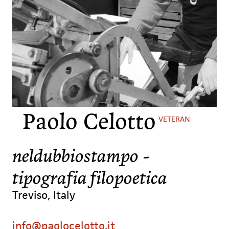
Paolo Celotto
VETERAN
neldubbiostampo -
tipografia filopoetica
Treviso, Italy
info@paolocelotto.it